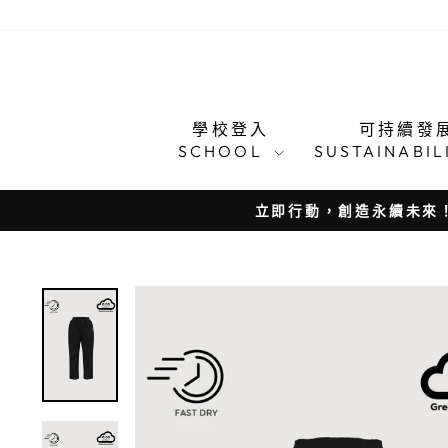
跳
至
內
容
學校登入
可持續發
SCHOOL
SUSTAINABI
立即行動，創造永續未來！EDUC