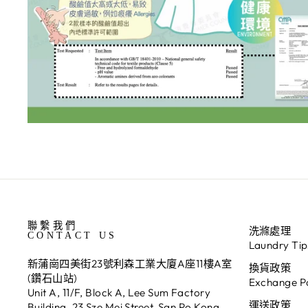
聯繫我們
洗滌處理
CONTACT US
Laundry Tip
新蒲崗四美街23號利森工業大廈A座11樓A室
換貨政策
(鑽石山站)
Exchange Po
Unit A, 11/F, Block A, Lee Sum Factory
運送政策
Building, 23 Sze Mei Street, San Po Kong,