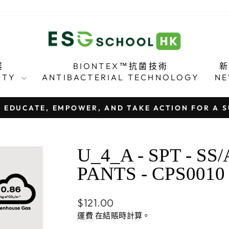
展
BIONTEX™抗菌技術
LITY
ANTIBACTERIAL TECHNOLOGY
N
ATE, EMPOWER, AND TAKE ACTION FOR A SU
暫
停
幻
U_4_A - SPT - 
燈
PANTS - CPS0010
片
放
映
正
$121.00
Pause
常
運費
在結賬時計算。
Slideshow
價