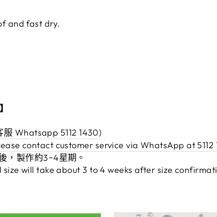
f and fast dry.
】
t】
 Whatsapp 5112 1430)
lease contact customer service via WhatsApp at 5112
後，製作約3~4星期。
l size will take about 3 to 4 weeks after size confirm