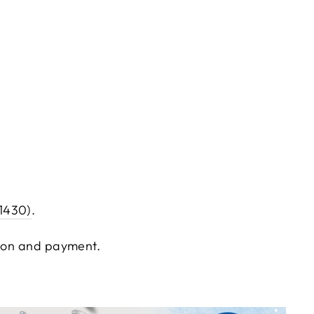
 1430)
.
ation and payment.