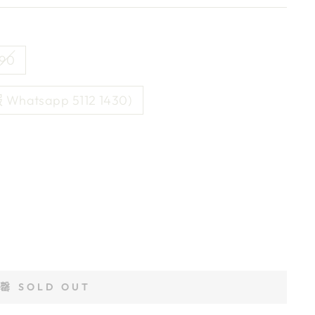
190
hatsapp 5112 1430)
罄 SOLD OUT