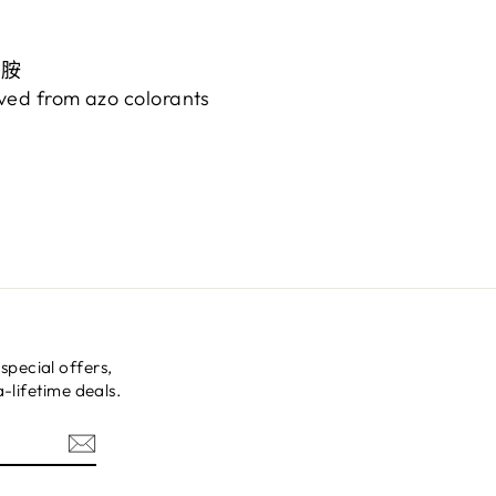
香胺
ved from azo colorants
ecial offers,
-lifetime deals.