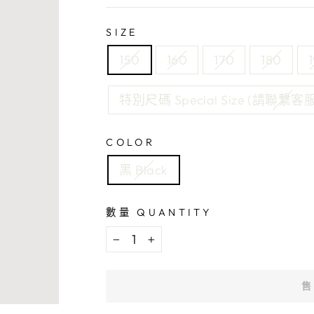
格
Regular
SIZE
Price
150
160
170
180
特別尺碼 Special Size (請聯繫客服 W
COLOR
黑 Black
數量 QUANTITY
−
+
售