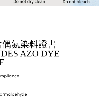
含偶氮染料證書
DES AZO DYE
E
mpliance
 formaldehyde