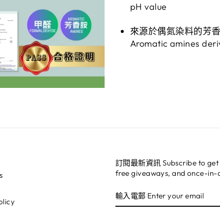
pH value
來源於偶氮染料的芳
Aromatic amines deri
訂閱最新資訊 Subscribe to get sp
free giveaways, and once-in-a
s
輸
訂
入
閱
licy
電
郵